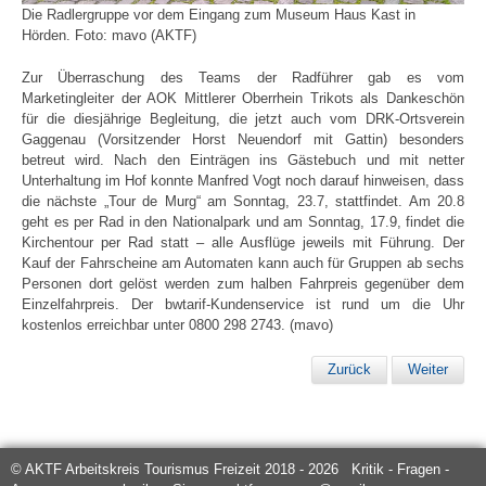
Die Radlergruppe vor dem Eingang zum Museum Haus Kast in
Hörden. Foto: mavo (AKTF)
Zur Überraschung des Teams der Radführer gab es vom
Marketingleiter der AOK Mittlerer Oberrhein Trikots als Dankeschön
für die diesjährige Begleitung, die jetzt auch vom DRK-Ortsverein
Gaggenau (Vorsitzender Horst Neuendorf mit Gattin) besonders
betreut wird. Nach den Einträgen ins Gästebuch und mit netter
Unterhaltung im Hof konnte Manfred Vogt noch darauf hinweisen, dass
die nächste „Tour de Murg“ am Sonntag, 23.7, stattfindet. Am 20.8
geht es per Rad in den Nationalpark und am Sonntag, 17.9, findet die
Kirchentour per Rad statt – alle Ausflüge jeweils mit Führung. Der
Kauf der Fahrscheine am Automaten kann auch für Gruppen ab sechs
Personen dort gelöst werden zum halben Fahrpreis gegenüber dem
Einzelfahrpreis. Der bwtarif-Kundenservice ist rund um die Uhr
kostenlos erreichbar unter 0800 298 2743. (mavo)
Zurück
Weiter
© AKTF Arbeitskreis Tourismus Freizeit 2018 - 2026 Kritik - Fragen -