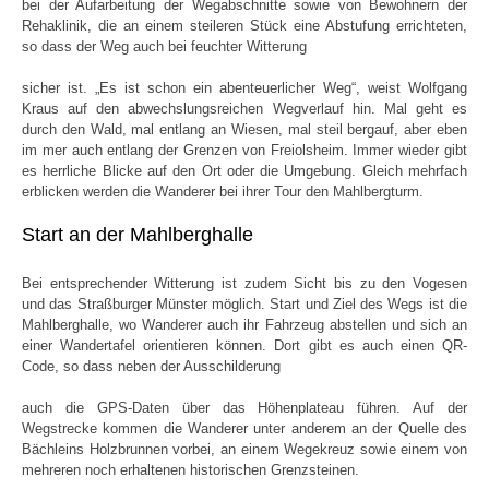
bei der Aufarbeitung der Wegabschnitte sowie von Bewohnern der
Rehaklinik, die an einem steileren Stück eine Abstufung errichteten,
so dass der Weg auch bei feuchter Witterung
sicher ist. „Es ist schon ein abenteuerlicher Weg“, weist Wolfgang
Kraus auf den abwechslungsreichen Wegverlauf hin. Mal geht es
durch den Wald, mal entlang an Wiesen, mal steil bergauf, aber eben
im mer auch entlang der Grenzen von Freiolsheim. Immer wieder gibt
es herrliche Blicke auf den Ort oder die Umgebung. Gleich mehrfach
erblicken werden die Wanderer bei ihrer Tour den Mahlbergturm.
Start an der Mahlberghalle
Bei entsprechender Witterung ist zudem Sicht bis zu den Vogesen
und das Straßburger Münster möglich. Start und Ziel des Wegs ist die
Mahlberghalle, wo Wanderer auch ihr Fahrzeug abstellen und sich an
einer Wandertafel orientieren können. Dort gibt es auch einen QR-
Code, so dass neben der Ausschilderung
auch die GPS-Daten über das Höhenplateau führen. Auf der
Wegstrecke kommen die Wanderer unter anderem an der Quelle des
Bächleins Holzbrunnen vorbei, an einem Wegekreuz sowie einem von
mehreren noch erhaltenen historischen Grenzsteinen.