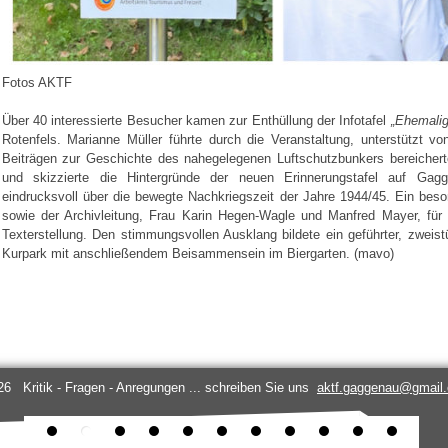
Fotos AKTF
Über 40 interessierte Besucher kamen zur Enthüllung der Infotafel
„Ehemalig
Rotenfels. Marianne Müller führte durch die Veranstaltung, unterstützt vo
Beiträgen zur Geschichte des nahegelegenen Luftschutzbunkers bereicher
und skizzierte die Hintergründe der neuen Erinnerungstafel auf Gag
eindrucksvoll über die bewegte Nachkriegszeit der Jahre 1944/45. Ein beso
sowie der Archivleitung, Frau Karin Hegen-Wagle und Manfred Mayer, für i
Texterstellung. Den stimmungsvollen Ausklang bildete ein geführter, zweis
Kurpark mit anschließendem Beisammensein im Biergarten. (mavo)
26 Kritik - Fragen - Anregungen ... schreiben Sie uns
aktf.gaggenau@gmail