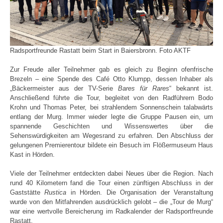
Radsportfreunde Rastatt beim Start in Baiersbronn. Foto AKTF
Zur Freude aller Teilnehmer gab es gleich zu Beginn ofenfrische
Brezeln – eine Spende des Café Otto Klumpp, dessen Inhaber als
„Bäckermeister aus der TV-Serie
Bares für Rares
“ bekannt ist.
Anschließend führte die Tour, begleitet von den Radführern Bodo
Krohn und Thomas Peter, bei strahlendem Sonnenschein talabwärts
entlang der Murg. Immer wieder legte die Gruppe Pausen ein, um
spannende Geschichten und Wissenswertes über die
Sehenswürdigkeiten am Wegesrand zu erfahren. Den Abschluss der
gelungenen Premierentour bildete ein Besuch im Flößermuseum Haus
Kast in Hörden.
Viele der Teilnehmer entdeckten dabei Neues über die Region. Nach
rund 40 Kilometern fand die Tour einen zünftigen Abschluss in der
Gaststätte
Rustica
in Hörden. Die Organisation der Veranstaltung
wurde von den Mitfahrenden ausdrücklich gelobt – die „Tour de Murg“
war eine wertvolle Bereicherung im Radkalender der Radsportfreunde
Rastatt.