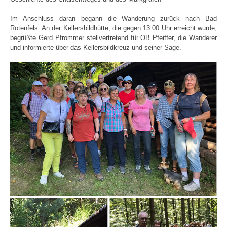
Im Anschluss daran begann die Wanderung zurück nach Bad
Rotenfels. An der Kellersbildhütte, die gegen 13.00 Uhr erreicht wurde,
begrüßte Gerd Pfrommer stellvertretend für OB Pfeiffer, die Wanderer
und informierte über das Kellersbildkreuz und seiner Sage.