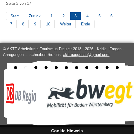
Seite 3 von 17
Start
Zurück
1
2
3
4
5
6
7
8
9
10
Weiter
Ende
© AKTF Arbeitskreis Tourismus Freizeit 2018 - 2026 Kritik - Fragen -
Anregungen ... schreiben Sie uns
aktf.gaggenau@gmail.com
Cookie Hinweis