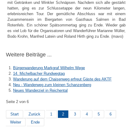
mit Getränken und Winkler Schnäpsen. Nachdem sich alle gestärkt
hatten, ging es zur Schlussetappe der neun Kilometer langen,
erlebnisreichen Tour. Der gemütliche Abschluss war mit einem
Zusammensein im Biergarten von Gasthaus Salmen in Bad
Rotenfels. Ein schöner Spätsommertag ging zu Ende. Wieder gab
es viel Lob für die Organisatoren und Wanderführer Marianne Müller,
Bodo Krohn, Manfred Latein und Roland Hirth ging zu Ende. (mavo)
Weitere Beiträge ...
Bürgerwanderung Markgraf Wilhelm Wege
14. Michelbacher Rundwegtag
Wanderung auf dem Chaisenweg erfreut Gäste des AKTF
Neu - Wanderweg zum kleinen Schanzenberg
Neues Wanderziel in Reichental
Seite 2 von 6
Start
Zurück
1
2
3
4
5
6
Weiter
Ende