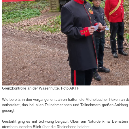
Grenzkontrolle an der Wasenhütte. Foto AKTF
Wie bereits in den vergangenen Jahren hatten die Michelbacher Hexen an de
vorbereitet, das bei allen Teilnehmerinnen und Teilnehmern großen Anklang
gesorgt.
Gestärkt ging es mit Schwung bergauf. Oben am Naturdenkmal Bernstei
atemberaubenden Blick über die Rheinebene belohnt.