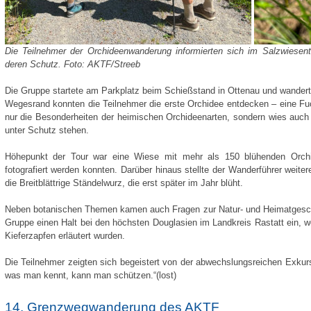
Die Teilnehmer der Orchideenwanderung informierten sich im Salzwiesent
deren Schutz. Foto: AKTF/Streeb
Die Gruppe startete am Parkplatz beim Schießstand in Ottenau und wanderte
Wegesrand konnten die Teilnehmer die erste Orchidee entdecken – eine Fuc
nur die Besonderheiten der heimischen Orchideenarten, sondern wies auch 
unter Schutz stehen.
Höhepunkt der Tour war eine Wiese mit mehr als 150 blühenden Orchi
fotografiert werden konnten. Darüber hinaus stellte der Wanderführer weiter
die Breitblättrige Ständelwurz, die erst später im Jahr blüht.
Neben botanischen Themen kamen auch Fragen zur Natur- und Heimatgesch
Gruppe einen Halt bei den höchsten Douglasien im Landkreis Rastatt ein, 
Kieferzapfen erläutert wurden.
Die Teilnehmer zeigten sich begeistert von der abwechslungsreichen Exkurs
was man kennt, kann man schützen.“(lost)
14. Grenzwegwanderung des AKTF