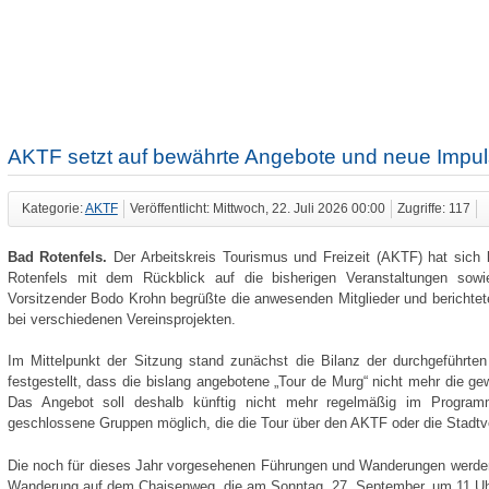
AKTF setzt auf bewährte Angebote und neue Impul
Kategorie:
AKTF
Veröffentlicht: Mittwoch, 22. Juli 2026 00:00
Zugriffe: 117
Bad Rotenfels.
Der Arbeitskreis Tourismus und Freizeit (AKTF) hat sich
Rotenfels mit dem Rückblick auf die bisherigen Veranstaltungen sow
Vorsitzender Bodo Krohn begrüßte die anwesenden Mitglieder und berichtet
bei verschiedenen Vereinsprojekten.
Im Mittelpunkt der Sitzung stand zunächst die Bilanz der durchgeführte
festgestellt, dass die bislang angebotene „Tour de Murg“ nicht mehr die g
Das Angebot soll deshalb künftig nicht mehr regelmäßig im Program
geschlossene Gruppen möglich, die die Tour über den AKTF oder die Stadtv
Die noch für dieses Jahr vorgesehenen Führungen und Wanderungen werden 
Wanderung auf dem Chaisenweg, die am Sonntag, 27. September, um 11 Uhr