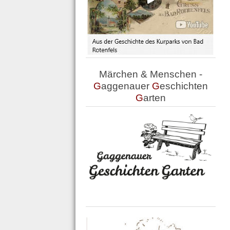
Märchen & Menschen -
G
aggenauer
G
eschichten
G
arten